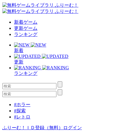
新着ゲーム
更新ゲーム
ランキング
新着
更新
ランキング
#ホラー
#探索
#レトロ
ふりーむ！ＩＤ登録（無料）
ログイン