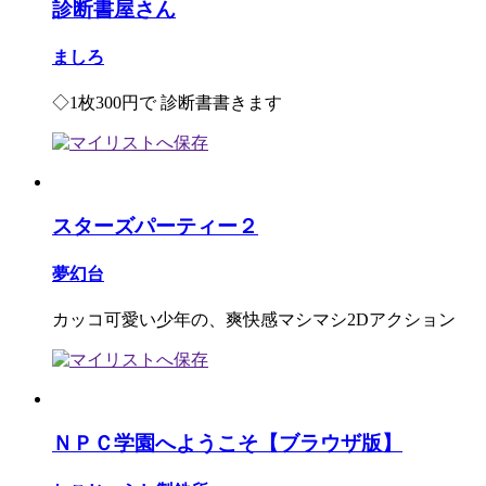
診断書屋さん
ましろ
◇1枚300円で 診断書書きます
スターズパーティー２
夢幻台
カッコ可愛い少年の、爽快感マシマシ2Dアクション
ＮＰＣ学園へようこそ【ブラウザ版】