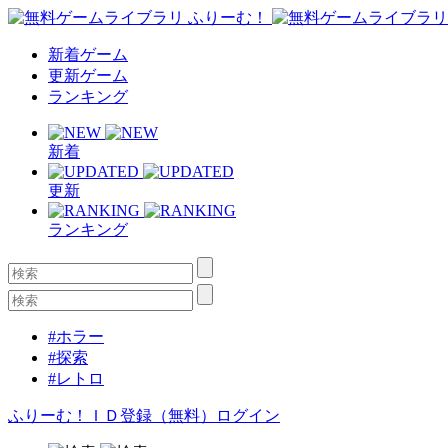
新着ゲーム
更新ゲーム
ランキング
新着
更新
ランキング
#ホラー
#探索
#レトロ
ふりーむ！ＩＤ登録（無料）
ログイン