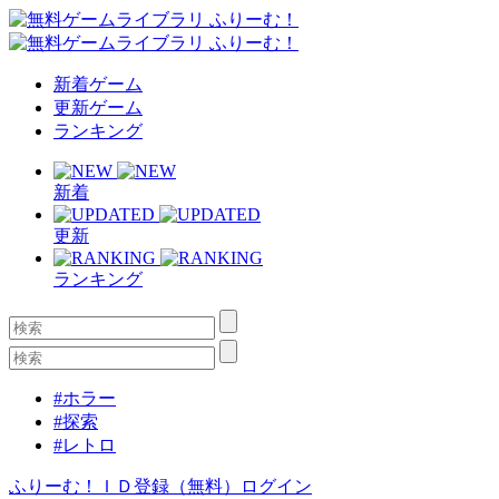
新着ゲーム
更新ゲーム
ランキング
新着
更新
ランキング
#ホラー
#探索
#レトロ
ふりーむ！ＩＤ登録（無料）
ログイン