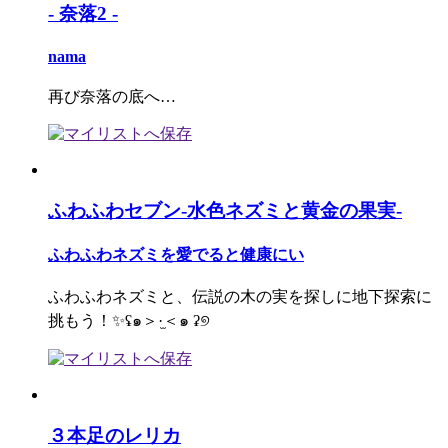
- 奈落2 -
nama
再び奈落の底へ…
ふわふわセブン-水色ネズミと黄金の果実-
ふわふわネズミを愛でると健康にい
ふわふわネズミと、伝説の木の実を探しに地下探索に
挑もう！✨ʢ๑＞·̫＜๑ ʡ୭
３本足のレリカ