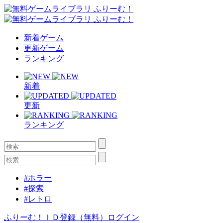
新着ゲーム
更新ゲーム
ランキング
新着
更新
ランキング
#ホラー
#探索
#レトロ
ふりーむ！ＩＤ登録（無料）
ログイン