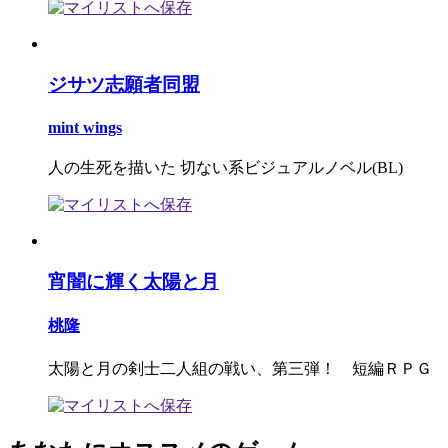
ジサツ志願者同盟
mint wings
人の生死を描いた 切ない系ビジュアルノベル(BL)
宵闇に輝く太陽と月
桃隆
太陽と月の剣士二人組の戦い、第三弾！ 短編ＲＰＧ