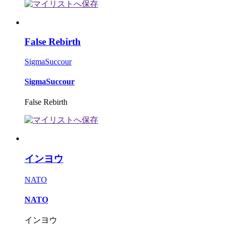
False Rebirth
SigmaSuccour
SigmaSuccour
False Rebirth
インヨウ
NATO
NATO
インヨウ