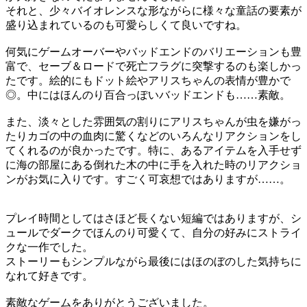
それと、少々バイオレンスな形ながらに様々な童話の要素が
盛り込まれているのも可愛らしくて良いですね。
何気にゲームオーバーやバッドエンドのバリエーションも豊
富で、セーブ＆ロードで死亡フラグに突撃するのも楽しかっ
たです。絵的にもドット絵やアリスちゃんの表情が豊かで
◎。中にはほんのり百合っぽいバッドエンドも……素敵。
また、淡々とした雰囲気の割りにアリスちゃんが虫を嫌がっ
たりカゴの中の血肉に驚くなどのいろんなリアクションをし
てくれるのが良かったです。特に、あるアイテムを入手せず
に海の部屋にある倒れた木の中に手を入れた時のリアクショ
ンがお気に入りです。すごく可哀想ではありますが……。
プレイ時間としてはさほど長くない短編ではありますが、シ
ュールでダークでほんのり可愛くて、自分の好みにストライ
クな一作でした。
ストーリーもシンプルながら最後にはほのぼのした気持ちに
なれて好きです。
素敵なゲームをありがとうございました。