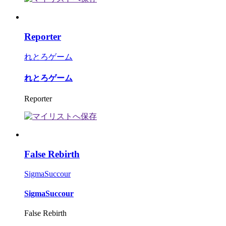
Reporter
れとろゲーム
れとろゲーム
Reporter
False Rebirth
SigmaSuccour
SigmaSuccour
False Rebirth