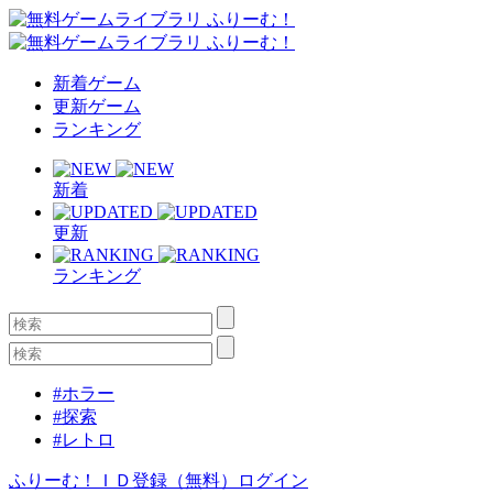
新着ゲーム
更新ゲーム
ランキング
新着
更新
ランキング
#ホラー
#探索
#レトロ
ふりーむ！ＩＤ登録（無料）
ログイン