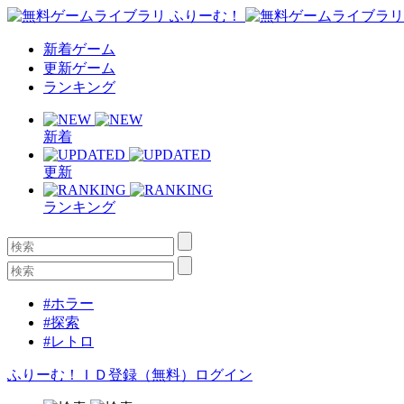
新着ゲーム
更新ゲーム
ランキング
新着
更新
ランキング
#ホラー
#探索
#レトロ
ふりーむ！ＩＤ登録（無料）
ログイン