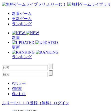
新着ゲーム
更新ゲーム
ランキング
新着
更新
ランキング
#ホラー
#探索
#レトロ
ふりーむ！ＩＤ登録（無料）
ログイン