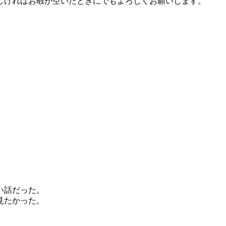
しければお暇が空いたときにでもよろしくお願いします。
。
い話だった。
見たかった。