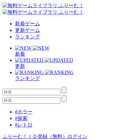
新着ゲーム
更新ゲーム
ランキング
新着
更新
ランキング
#ホラー
#探索
#レトロ
ふりーむ！ＩＤ登録（無料）
ログイン