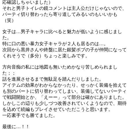
応確認しちゃいました）
それと男子トイレの鏡コメントは主人公だけじゃないので、
パーティ切り替わったら寄り道してみるいのもいいかも
（笑）
女子は…男子キャラに比べると魅力が低いように感じまし
た。
特に口の悪い暴力女子キャラが２人も居るのは…。
次回から黒井さんや終盤に居た銀髪ボブの子が仲間になって
くれそうで（多分）ちょっと楽しみです。
方向音痴の私には地図も無いためかなり苦しめられまし
た；；
話を進展させるまで無駄足を踏んだりしました。
アイテムの効果がわからなかったり、せっかく装備を拾えて
も別のパートに切り替わってしまい、装備してないパーティ
で戦闘開始とか、「えーー」って部分は確かにありました。
しかしこの辺りも少しづつ改善されていくようなので、期待
を込めて続編もプレイさせていただこうと思います。
一応素手でも勝てました。
最後に…！！