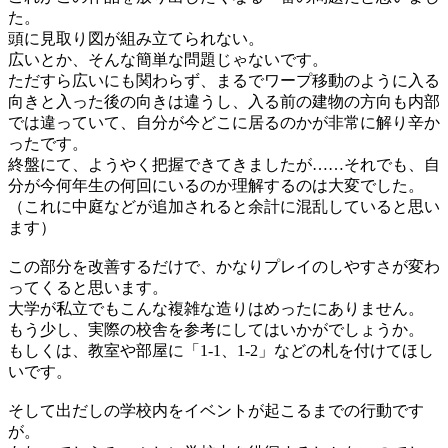
た。
頭に見取り図が組み立てられない。
広いとか、そんな簡単な問題じゃないです。
ただすら広いにも関わらず、まるでワープ移動のように入る
向きと入った後の向きは違うし、入る前の建物の方向も内部
では違っていて、自分が今どこに居るのかが非常に解り辛か
ったです。
終盤にて、ようやく把握できてきましたが……それでも、自
分が今何年生の何回にいるのか理解するのは大変でした。
（これに中庭などが追加されると余計に混乱していると思い
ます）
この部分を改善するだけで、かなりプレイのしやすさが変わ
ってくると思います。
大学が私立でもこんな複雑な造りはめったにありません。
もう少し、実際の校舎を参考にしてはいかがでしょうか。
もしくは、教室や部屋に「1-1、1-2」などの札を付けてほし
いです。
そして出だしの学校内をイベントが起こるまでの行動です
が。