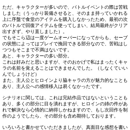
ただ、キャラクターが多いので、バトルイベントの際は苦戦
しました（うっかり装備させると、そのまま持っていかれる
上に序盤で食堂のアイテムを購入しなかったため、最初の次
のバトルで回復アイテムを使ってしまい、結局最終がクリア
出すぎず、やり直しました）。
でもそこら辺は一度ゲームオーバーになってからも、セーブ
の状態によってはプレイで挽回できる部分なので、苦戦はし
つつもそこまで不満はないです。
あと、キャラクターの多い部分。
これは好みだと思いますが、そのおかげで私はまったくキャ
ラの名前を覚えることはできませんでした。（しなくていい
んでしょうけど）
また、主人公とヒロインより脇キャラの方が魅力的なことも
あり、主人公への感情移入は易くなかったです。
シナリオに関しては、これは完結作品ではないということも
あり、多くの部分に目を潰れますが、ヒロインの姉の件があ
れで解決なら心情的に納得しかねますので、もし次回作を制
作のようでしたら、その部分も含め期待しております。
いろいろと書かせていただきましたが、真面目な感想を書い