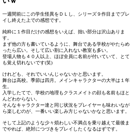
いｗ
一週間前にこの学生怪異をＤＬし、シリーズ９作目までプレ
イし終えた上での感想です。
純粋に１作目だけの感想をいえば、拙い部分は沢山ありま
す。
まず他の方も書いているように、舞台である学校がやたらめ
ったら広い。そして広い割に入れない教室も多い。
登場人物も４０人以上、ほぼ全員に名前が付いていて、とて
も覚え切れないです(笑)
けれども、それでいいんじゃないかと思います。
舞台は高校。季節は四月。メインキャラクターの大半は１年
生。
入学したてで、学校の地理もクラスメイトの顔も名前もほと
んどわからない。
そんなキャラクター達と同じ状況をプレイヤーも味わいなが
ら楽しむのが、一番いい楽しみ方じゃないかなと思います。
そして上記のような少々煩わしい不満点を乗り越えて最後ま
でやれば、絶対につづきをプレイしたくなるはずです。