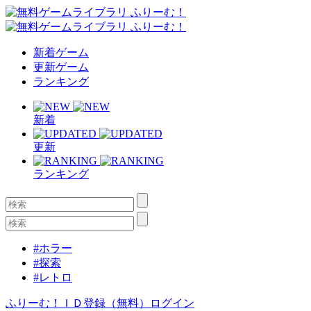
新着ゲーム
更新ゲーム
ランキング
新着
更新
ランキング
#ホラー
#探索
#レトロ
ふりーむ！ＩＤ登録（無料）
ログイン