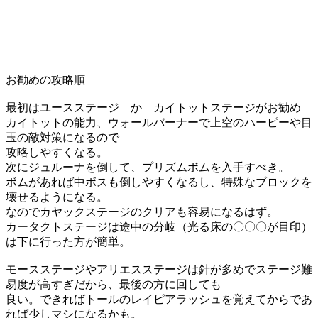
お勧めの攻略順
最初はユースステージ か カイトットステージがお勧め
カイトットの能力、ウォールバーナーで上空のハーピーや目
玉の敵対策になるので
攻略しやすくなる。
次にジュルーナを倒して、プリズムボムを入手すべき。
ボムがあれば中ボスも倒しやすくなるし、特殊なブロックを
壊せるようになる。
なのでカヤックステージのクリアも容易になるはず。
カータクトステージは途中の分岐（光る床の〇〇〇が目印）
は下に行った方が簡単。
モースステージやアリエスステージは針が多めでステージ難
易度が高すぎだから、最後の方に回しても
良い。できればトールのレイピアラッシュを覚えてからであ
れば少しマシになるかも。