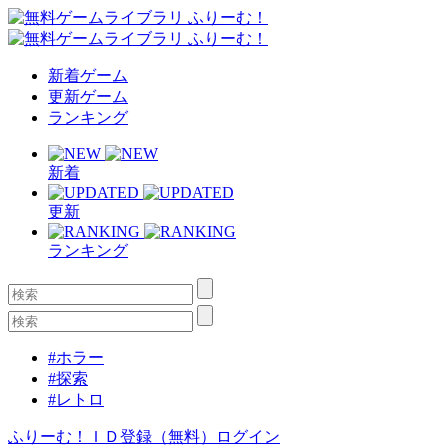
新着ゲーム
更新ゲーム
ランキング
新着
更新
ランキング
#ホラー
#探索
#レトロ
ふりーむ！ＩＤ登録（無料）
ログイン