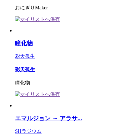
おにぎりMaker
瞳化物
彩天孤生
彩天孤生
瞳化物
エマルジョン ～ アラサ...
SHラジウム