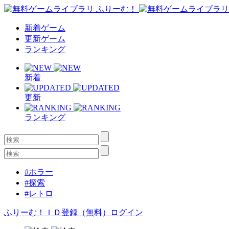
新着ゲーム
更新ゲーム
ランキング
新着
更新
ランキング
#ホラー
#探索
#レトロ
ふりーむ！ＩＤ登録（無料）
ログイン