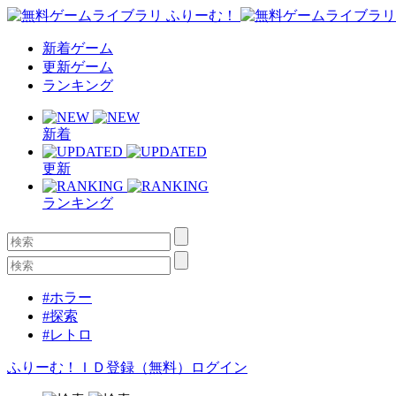
新着ゲーム
更新ゲーム
ランキング
新着
更新
ランキング
#ホラー
#探索
#レトロ
ふりーむ！ＩＤ登録（無料）
ログイン