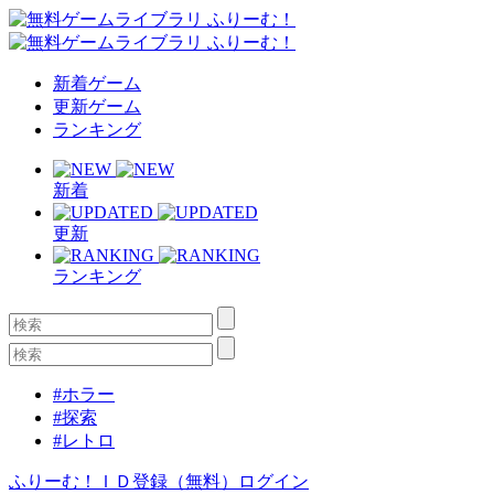
新着ゲーム
更新ゲーム
ランキング
新着
更新
ランキング
#ホラー
#探索
#レトロ
ふりーむ！ＩＤ登録（無料）
ログイン