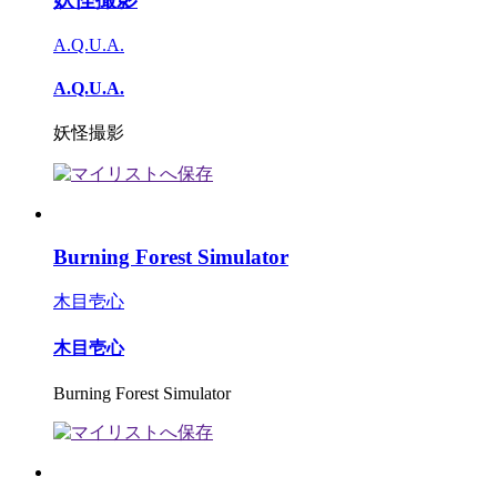
A.Q.U.A.
A.Q.U.A.
妖怪撮影
Burning Forest Simulator
木目壱心
木目壱心
Burning Forest Simulator