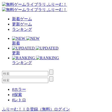
新着ゲーム
更新ゲーム
ランキング
新着
更新
ランキング
#ホラー
#探索
#レトロ
ふりーむ！ＩＤ登録（無料）
ログイン