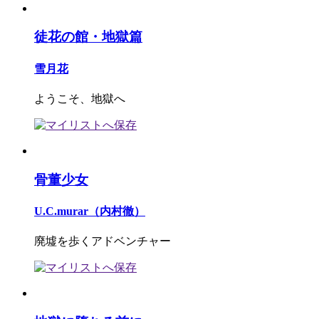
徒花の館・地獄篇
雪月花
ようこそ、地獄へ
骨董少女
U.C.murar（内村徹）
廃墟を歩くアドベンチャー