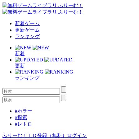
新着ゲーム
更新ゲーム
ランキング
新着
更新
ランキング
#ホラー
#探索
#レトロ
ふりーむ！ＩＤ登録（無料）
ログイン