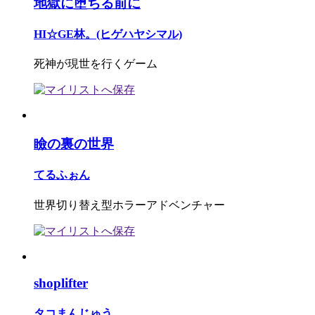
地獄に堕ちる前に
HI☆GE林。(ヒゲハヤシマル)
死神が現世を行くゲーム
瞼の裏の世界
てるふぉん
世界切り替え型ホラーアドベンチャー
shoplifter
タコまんじゅう