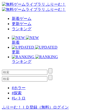
新着ゲーム
更新ゲーム
ランキング
新着
更新
ランキング
#ホラー
#探索
#レトロ
ふりーむ！ＩＤ登録（無料）
ログイン