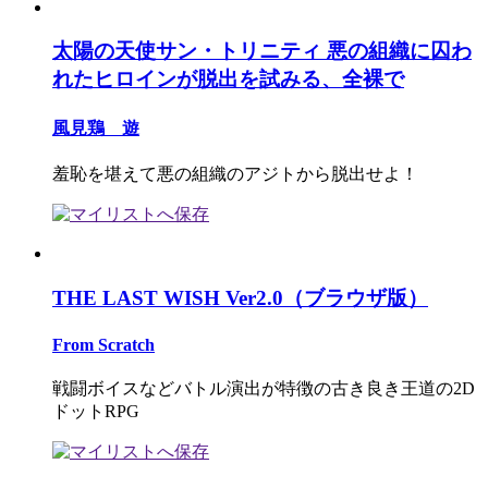
太陽の天使サン・トリニティ 悪の組織に囚わ
れたヒロインが脱出を試みる、全裸で
風見鶏 遊
羞恥を堪えて悪の組織のアジトから脱出せよ！
THE LAST WISH Ver2.0（ブラウザ版）
From Scratch
戦闘ボイスなどバトル演出が特徴の古き良き王道の2D
ドットRPG