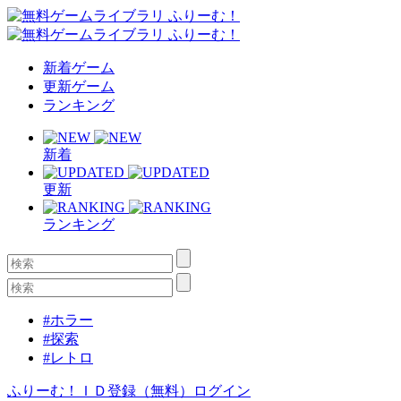
新着ゲーム
更新ゲーム
ランキング
新着
更新
ランキング
#ホラー
#探索
#レトロ
ふりーむ！ＩＤ登録（無料）
ログイン