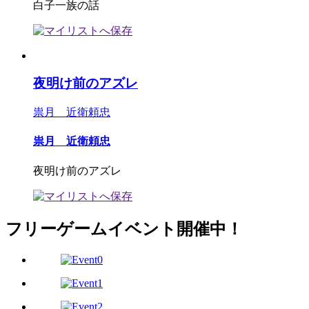
白子一族の話
夜明け前のアズレ
祟月 近衛頼忠
祟月 近衛頼忠
夜明け前のアズレ
フリーゲームイベント開催中！