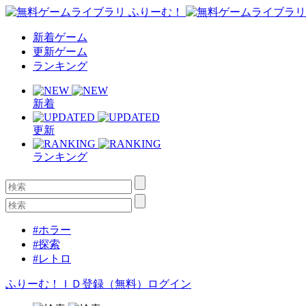
新着ゲーム
更新ゲーム
ランキング
新着
更新
ランキング
#ホラー
#探索
#レトロ
ふりーむ！ＩＤ登録（無料）
ログイン