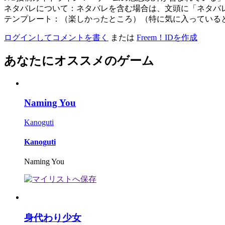
ネタバレについて：ネタバレを含む場合は、文頭に「ネタバ
テンプレート：（楽しかったところ）（特に気に入っている
ログインしてコメントを書く
または
Freem！IDを作成
あなたにオススメのゲーム
Naming You
Kanoguti
Kanoguti
Naming You
身代わり少女