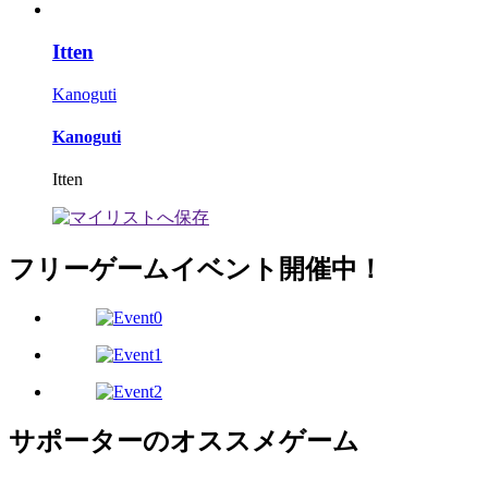
Itten
Kanoguti
Kanoguti
Itten
フリーゲームイベント開催中！
サポーターのオススメゲーム