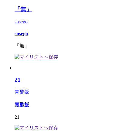
「無」
snsego
snsego
「無」
21
青酢飯
青酢飯
21