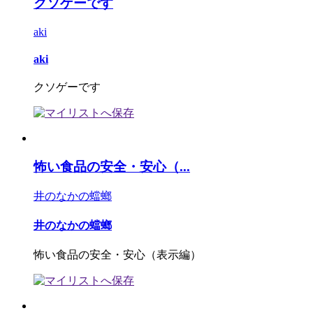
クソゲーです
aki
aki
クソゲーです
怖い食品の安全・安心（...
井のなかの蟷螂
井のなかの蟷螂
怖い食品の安全・安心（表示編）