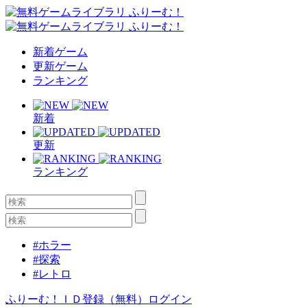
新着ゲーム
更新ゲーム
ランキング
新着
更新
ランキング
#ホラー
#探索
#レトロ
ふりーむ！ＩＤ登録（無料）
ログイン