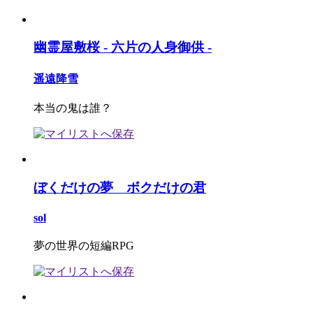
幽霊屋敷桜 - 六片の人身御供 -
遥遠降雪
本当の鬼は誰？
ぼくだけの夢 ボクだけの君
sol
夢の世界の短編RPG