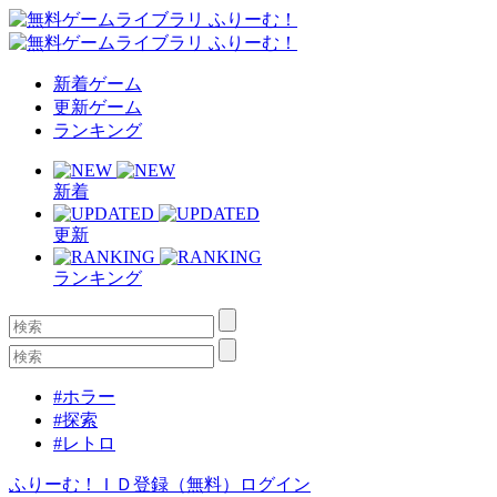
新着ゲーム
更新ゲーム
ランキング
新着
更新
ランキング
#ホラー
#探索
#レトロ
ふりーむ！ＩＤ登録（無料）
ログイン