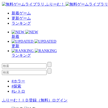
新着ゲーム
更新ゲーム
ランキング
新着
更新
ランキング
#ホラー
#探索
#レトロ
ふりーむ！ＩＤ登録（無料）
ログイン