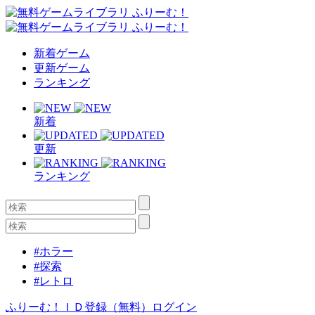
新着ゲーム
更新ゲーム
ランキング
新着
更新
ランキング
#ホラー
#探索
#レトロ
ふりーむ！ＩＤ登録（無料）
ログイン