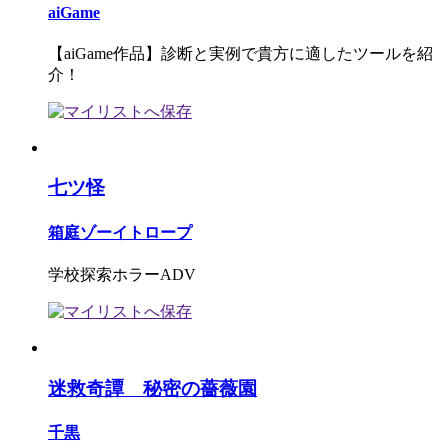
aiGame
【aiGame作品】診断と実例で貴方に適したツールを紹
介！
七ツ怪
箱庭ゾーイトロープ
学校探索ホラーADV
迷救奇譚 秘密の薔薇園
千黒