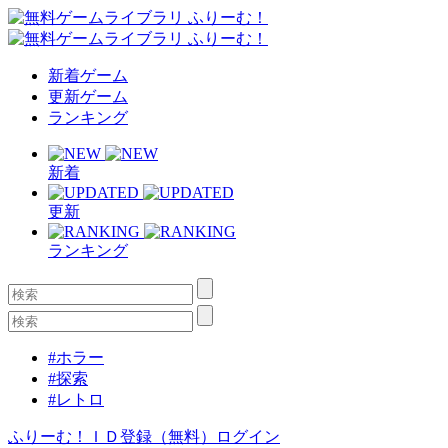
新着ゲーム
更新ゲーム
ランキング
新着
更新
ランキング
#ホラー
#探索
#レトロ
ふりーむ！ＩＤ登録（無料）
ログイン