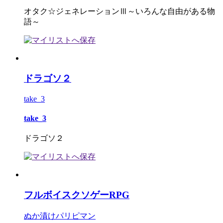
オタク☆ジェネレーションⅢ～いろんな自由がある物
語～
ドラゴソ２
take_3
take_3
ドラゴソ２
フルボイスクソゲーRPG
ぬか漬けパリピマン