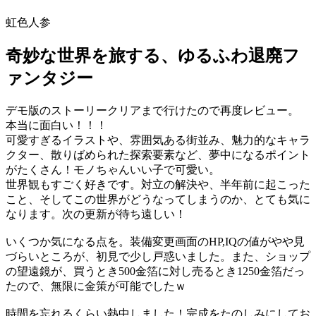
虹色人参
奇妙な世界を旅する、ゆるふわ退廃フ
ァンタジー
デモ版のストーリークリアまで行けたので再度レビュー。
本当に面白い！！！
可愛すぎるイラストや、雰囲気ある街並み、魅力的なキャラ
クター、散りばめられた探索要素など、夢中になるポイント
がたくさん！モノちゃんいい子で可愛い。
世界観もすごく好きです。対立の解決や、半年前に起こった
こと、そしてこの世界がどうなってしまうのか、とても気に
なります。次の更新が待ち遠しい！
いくつか気になる点を。装備変更画面のHP,IQの値がやや見
づらいところが、初見で少し戸惑いました。また、ショップ
の望遠鏡が、買うとき500金箔に対し売るとき1250金箔だっ
たので、無限に金策が可能でしたｗ
時間を忘れるくらい熱中しました！完成をたのしみにしてお