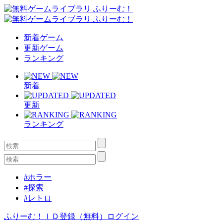
新着ゲーム
更新ゲーム
ランキング
新着
更新
ランキング
#ホラー
#探索
#レトロ
ふりーむ！ＩＤ登録（無料）
ログイン