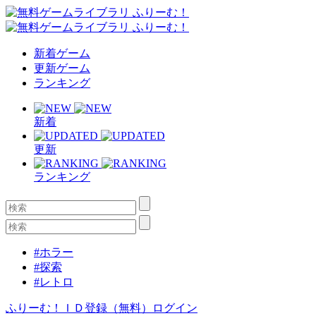
新着ゲーム
更新ゲーム
ランキング
新着
更新
ランキング
#ホラー
#探索
#レトロ
ふりーむ！ＩＤ登録（無料）
ログイン