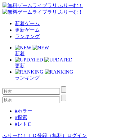
新着ゲーム
更新ゲーム
ランキング
新着
更新
ランキング
#ホラー
#探索
#レトロ
ふりーむ！ＩＤ登録（無料）
ログイン