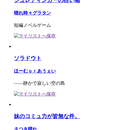
シュレディンガーの白い箱
晴れ時々グラタン
短編ノベルゲーム
ソラドウト
ほーむｏｒあうぇい
――静かで寂しい空の島
妹のコミュ力が皆無な件。
さつき晴れ