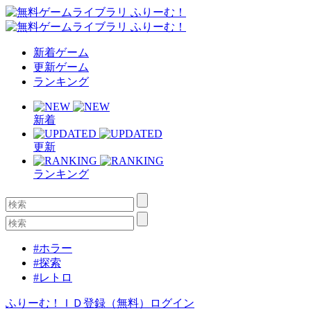
新着ゲーム
更新ゲーム
ランキング
新着
更新
ランキング
#ホラー
#探索
#レトロ
ふりーむ！ＩＤ登録（無料）
ログイン