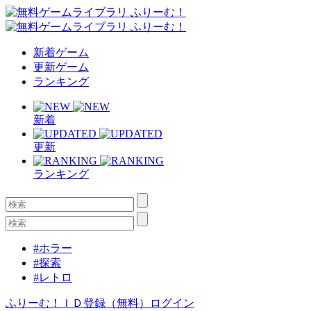
新着ゲーム
更新ゲーム
ランキング
新着
更新
ランキング
#ホラー
#探索
#レトロ
ふりーむ！ＩＤ登録（無料）
ログイン