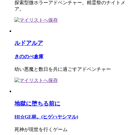
探索型微ホラーアドベンチャー。精霊祭のナイトメ
ア。
ルドアルア
きののべ倉庫
幼い悪魔と数日を共に過ごすアドベンチャー
地獄に堕ちる前に
HI☆GE林。(ヒゲハヤシマル)
死神が現世を行くゲーム