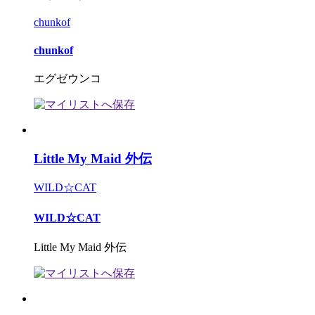
chunkof
chunkof
エグゼウンコ
Little My Maid 外伝
WILD☆CAT
WILD☆CAT
Little My Maid 外伝