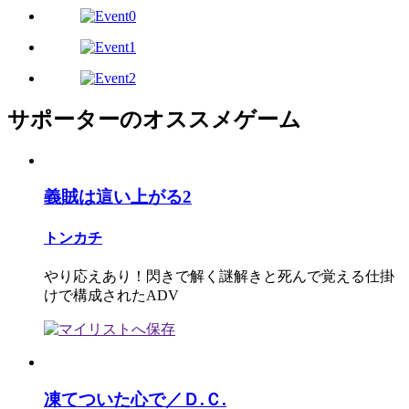
サポーターのオススメゲーム
義賊は這い上がる2
トンカチ
やり応えあり！閃きで解く謎解きと死んで覚える仕掛
けで構成されたADV
凍てついた心で／Ｄ.Ｃ.