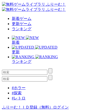
新着ゲーム
更新ゲーム
ランキング
新着
更新
ランキング
#ホラー
#探索
#レトロ
ふりーむ！ＩＤ登録（無料）
ログイン