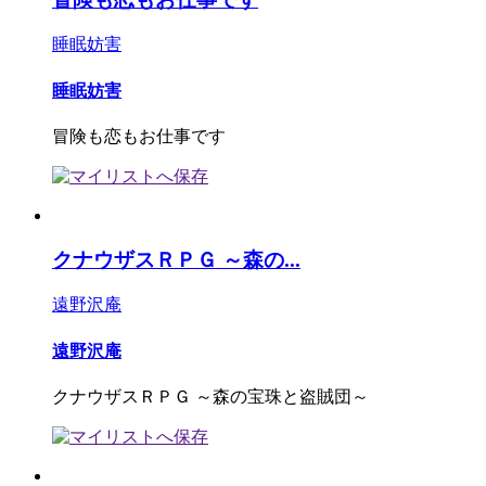
睡眠妨害
睡眠妨害
冒険も恋もお仕事です
クナウザスＲＰＧ ～森の...
遠野沢庵
遠野沢庵
クナウザスＲＰＧ ～森の宝珠と盗賊団～