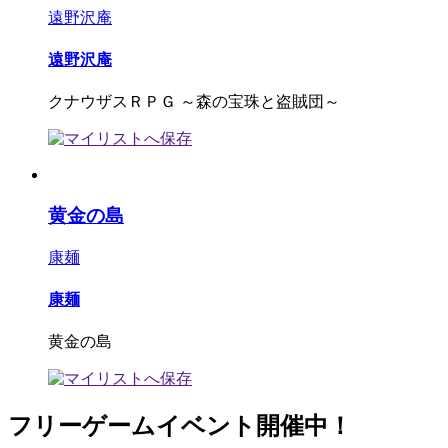
遠野沢庵
遠野沢庵
クナウザスＲＰＧ ～森の宝珠と盗賊団～
黄金の島
康麺
康麺
黄金の島
フリーゲームイベント開催中！