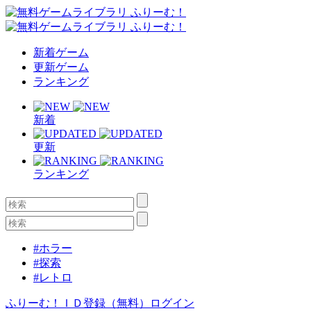
新着ゲーム
更新ゲーム
ランキング
新着
更新
ランキング
#ホラー
#探索
#レトロ
ふりーむ！ＩＤ登録（無料）
ログイン