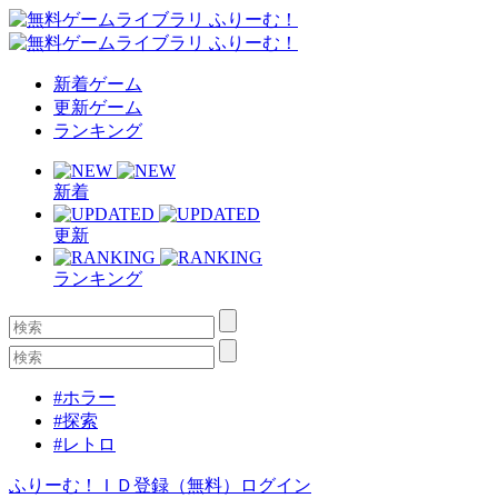
新着ゲーム
更新ゲーム
ランキング
新着
更新
ランキング
#ホラー
#探索
#レトロ
ふりーむ！ＩＤ登録（無料）
ログイン