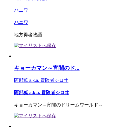
ハニワ
ハニワ
地方勇者物語
キョーカマン～宵闇のド...
阿部狐 a.k.a. 冒険者シロヰ
阿部狐 a.k.a. 冒険者シロヰ
キョーカマン～宵闇のドリームワールド～