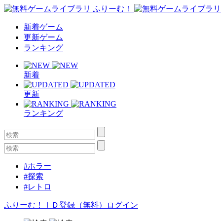
新着ゲーム
更新ゲーム
ランキング
新着
更新
ランキング
#ホラー
#探索
#レトロ
ふりーむ！ＩＤ登録（無料）
ログイン