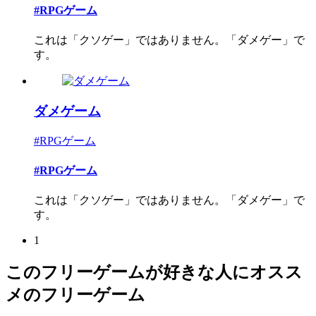
#RPGゲーム
これは「クソゲー」ではありません。「ダメゲー」で
す。
ダメゲーム
#RPGゲーム
#RPGゲーム
これは「クソゲー」ではありません。「ダメゲー」で
す。
1
このフリーゲームが好きな人にオスス
メのフリーゲーム