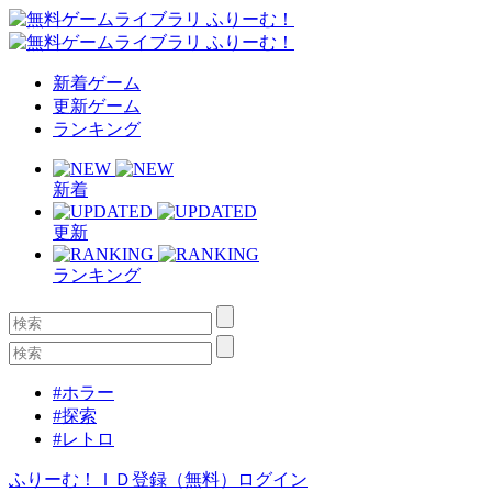
新着ゲーム
更新ゲーム
ランキング
新着
更新
ランキング
#ホラー
#探索
#レトロ
ふりーむ！ＩＤ登録（無料）
ログイン