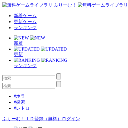
新着ゲーム
更新ゲーム
ランキング
新着
更新
ランキング
#ホラー
#探索
#レトロ
ふりーむ！ＩＤ登録（無料）
ログイン