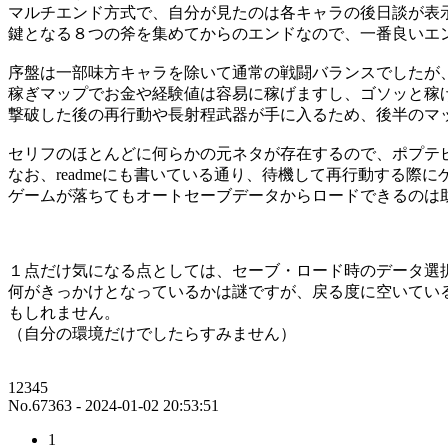
マルチエンド方式で、自分が見たのは各キャラの後日談が表
鍵となる８つの斧を集めてからのエンドなので、一番良いエ
序盤は一部味方キャラを除いて通常の戦闘バランスでしたが
稼ぎマップでお金や経験値は容易に稼げますし、ゴソッと稼
撃破した後の再行動や長射程武器が手に入るため、後半のマ
セリフのほとんどに何らかの元ネタが存在するので、ポプテ
なお、readmeにも書いている通り、待機して再行動する
ゲームが落ちてもオートセーブデータからロードできるのは
１点だけ気になる点としては、セーブ・ロード時のデータ選
何がきっかけとなっているかは謎ですが、戻る度に空いてい
もしれません。
（自分の環境だけでしたらすみません）
12345
No.67363 - 2024-01-02 20:53:51
1