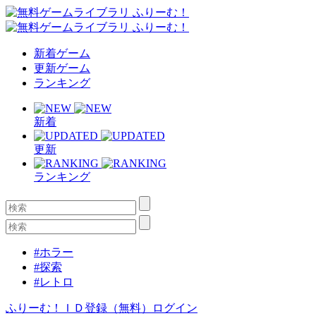
新着ゲーム
更新ゲーム
ランキング
新着
更新
ランキング
#ホラー
#探索
#レトロ
ふりーむ！ＩＤ登録（無料）
ログイン