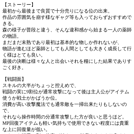
【ストーリー】
最初から最後まで良質で十分売りになる位の出来。
作品の雰囲気を崩す様なギャグ等も入っておらずおすすめで
きる。
森の様子が普段と違う、そんな違和感から始まる一人の薬師
の物語。
まだまだ未熟であり最初は基本的な物しか作れないが、
物語が進むほど薬師としても人間としても大きく成長して行
く様はとても良い。
最後の決断は様々な人と出会いそれを糧にした結果でありす
ごく好き。
【戦闘面】
スキルの大半がちょっと控えめで、
戦闘の実に9割位が通常攻撃になって後は主人公がアイテム
使うか戦士がかばうか位。
消費が高い攻撃魔法でも通常敵を一掃出来たりもしないの
で、
それなら操作時間の分通常攻撃した方が良いと思うほど。
MP回復アイテムも軽い気持ちで使用できない程度には貴重
な上に回復量が低い。