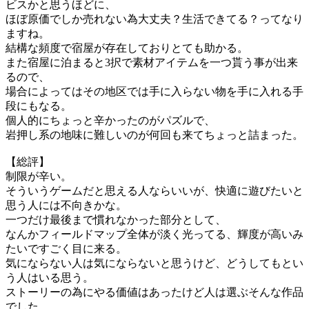
ビスかと思うほどに、
ほぼ原価でしか売れない為大丈夫？生活できてる？ってなり
ますね。
結構な頻度で宿屋が存在しておりとても助かる。
また宿屋に泊まると3択で素材アイテムを一つ貰う事が出来
るので、
場合によってはその地区では手に入らない物を手に入れる手
段にもなる。
個人的にちょっと辛かったのがパズルで、
岩押し系の地味に難しいのが何回も来てちょっと詰まった。
【総評】
制限が辛い。
そういうゲームだと思える人ならいいが、快適に遊びたいと
思う人には不向きかな。
一つだけ最後まで慣れなかった部分として、
なんかフィールドマップ全体が淡く光ってる、輝度が高いみ
たいですごく目に来る。
気にならない人は気にならないと思うけど、どうしてもとい
う人はいる思う。
ストーリーの為にやる価値はあったけど人は選ぶそんな作品
でした。