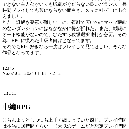
できない主人公がいても戦闘がぐだらない良いバランス。長
時間プレイしても苦にならない面白さ。久々に神ゲーに出会
えました。
ただ、謎解き要素が難しい上に、複雑で広いのにマップ機能
のないダンジョンにはなかなかに骨が折れた。また、戦闘に
オート機能がないので、ひたすら攻撃選択連打が必要。その
為、RPGに慣れた上級者向けとなってます。
それでもRPG好きなら一度はプレイして見てほしい。そんな
作品となってます。
12345
No.67502 - 2024-01-18 17:21:21
ににに
中編RPG
こぢんまりとしつつも上手く纏まっていた感じ。プレイ時間
は本当に10時間くらい。（大抵のゲームだと想定プレイ時間