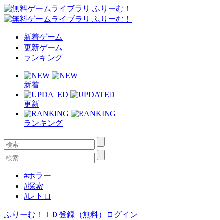
新着ゲーム
更新ゲーム
ランキング
新着
更新
ランキング
#ホラー
#探索
#レトロ
ふりーむ！ＩＤ登録（無料）
ログイン