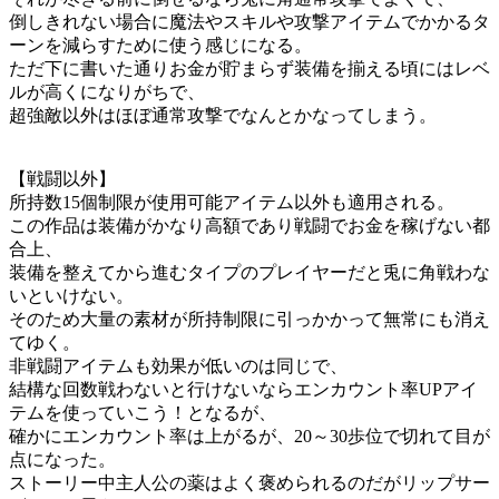
倒しきれない場合に魔法やスキルや攻撃アイテムでかかるタ
ーンを減らすために使う感じになる。
ただ下に書いた通りお金が貯まらず装備を揃える頃にはレベ
ルが高くになりがちで、
超強敵以外はほぼ通常攻撃でなんとかなってしまう。
【戦闘以外】
所持数15個制限が使用可能アイテム以外も適用される。
この作品は装備がかなり高額であり戦闘でお金を稼げない都
合上、
装備を整えてから進むタイプのプレイヤーだと兎に角戦わな
いといけない。
そのため大量の素材が所持制限に引っかかって無常にも消え
てゆく。
非戦闘アイテムも効果が低いのは同じで、
結構な回数戦わないと行けないならエンカウント率UPアイ
テムを使っていこう！となるが、
確かにエンカウント率は上がるが、20～30歩位で切れて目が
点になった。
ストーリー中主人公の薬はよく褒められるのだがリップサー