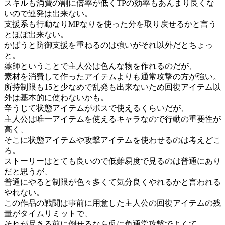
スキルも消費の割に倍率が低くTPの効率もあんまり良くな
いので連発は出来ない。
支援系も行動なりMPなりを使った分を取り戻せるかと言う
とほぼ出来ない。
かばうと防御支援を重ねるのは強いがそれ以外だとちょっ
と。
薬師ということで主人公は色んな物を作れるのだが、
素材を消費して作ったアイテムよりも通常攻撃の方が強い。
所持制限も15と少なめで乱発も出来ないため回復アイテム以
外は基本的に使わないかも。
辛うじて状態アイテムがボスで使えるくらいだが、
主人公は唯一アイテムを使えるキャラなので行動の重要性が
高く、
そこに状態アイテムや攻撃アイテムを使わせるのは考えどこ
ろ。
ストーリーはとても良いので低難易度で見るのは普通にあり
だと思うが、
普通にやると制限が色々多くて気分良くやれるかと言われる
やれない。
この作品の戦闘は事前に用意した主人公の回復アイテムの残
量がタイムリミットで、
それが尽きる前に倒せるなら兎に角通常攻撃でよくて、