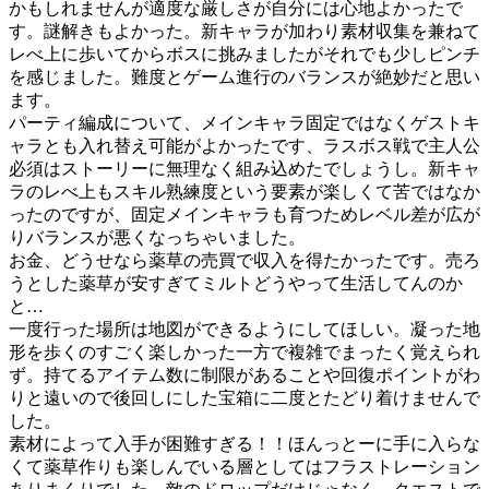
かもしれませんが適度な厳しさが自分には心地よかったで
す。謎解きもよかった。新キャラが加わり素材収集を兼ねて
レべ上に歩いてからボスに挑みましたがそれでも少しピンチ
を感じました。難度とゲーム進行のバランスが絶妙だと思い
ます。
パーティ編成について、メインキャラ固定ではなくゲストキ
ャラとも入れ替え可能がよかったです、ラスボス戦で主人公
必須はストーリーに無理なく組み込めたでしょうし。新キャ
ラのレべ上もスキル熟練度という要素が楽しくて苦ではなか
ったのですが、固定メインキャラも育つためレベル差が広が
りバランスが悪くなっちゃいました。
お金、どうせなら薬草の売買で収入を得たかったです。売ろ
うとした薬草が安すぎてミルトどうやって生活してんのか
と…
一度行った場所は地図ができるようにしてほしい。凝った地
形を歩くのすごく楽しかった一方で複雑でまったく覚えられ
ず。持てるアイテム数に制限があることや回復ポイントがわ
りと遠いので後回しにした宝箱に二度とたどり着けませんで
した。
素材によって入手が困難すぎる！！ほんっとーに手に入らな
くて薬草作りも楽しんでいる層としてはフラストレーション