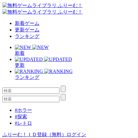
新着ゲーム
更新ゲーム
ランキング
新着
更新
ランキング
#ホラー
#探索
#レトロ
ふりーむ！ＩＤ登録（無料）
ログイン