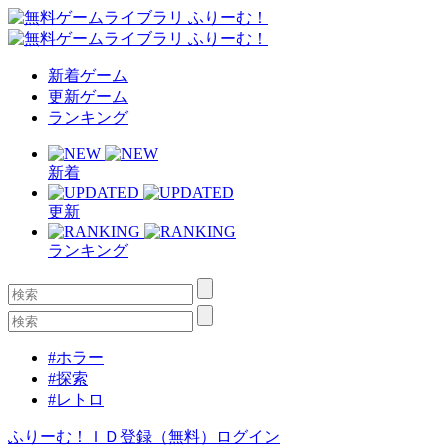
新着ゲーム
更新ゲーム
ランキング
新着
更新
ランキング
#ホラー
#探索
#レトロ
ふりーむ！ＩＤ登録（無料）
ログイン