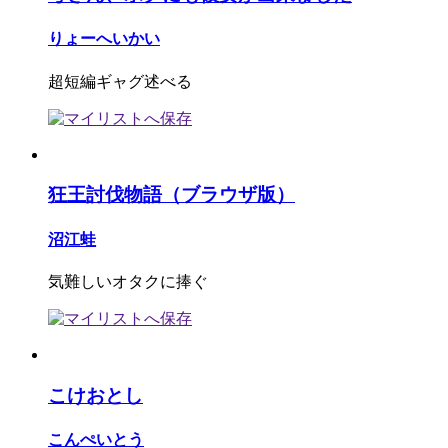
りょーへいかい
超短編ギャグ述べる
狂王討伐物語（ブラウザ版）
沼江蛙
気難しいオタクに捧ぐ
こけおとし
こんぺいとう