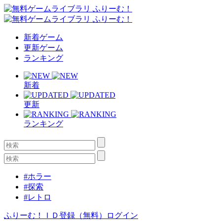
新着ゲーム
更新ゲーム
ランキング
新着
更新
ランキング
#ホラー
#探索
#レトロ
ふりーむ！ＩＤ登録（無料）
ログイン