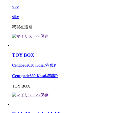
sikv
sikv
我就在這裡
TOY BOX
Centipede630 Kosai/赤狐P
Centipede630 Kosai/赤狐P
TOY BOX