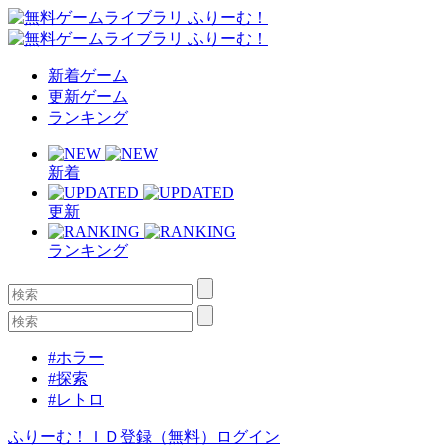
新着ゲーム
更新ゲーム
ランキング
新着
更新
ランキング
#ホラー
#探索
#レトロ
ふりーむ！ＩＤ登録（無料）
ログイン