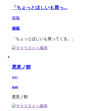
「ちょっとほしいも買っ...
箱狐
箱狐
「ちょっとほしいも買ってくる。」
悪意ノ館
nao
nao
悪意ノ館