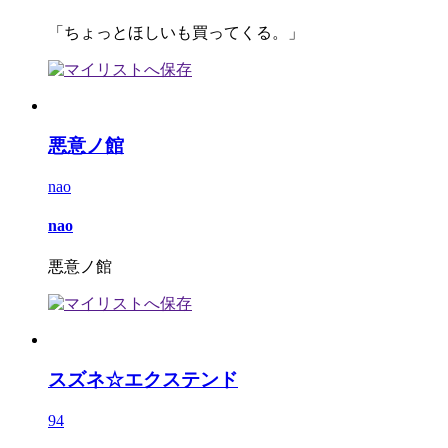
「ちょっとほしいも買ってくる。」
悪意ノ館
nao
nao
悪意ノ館
スズネ☆エクステンド
94