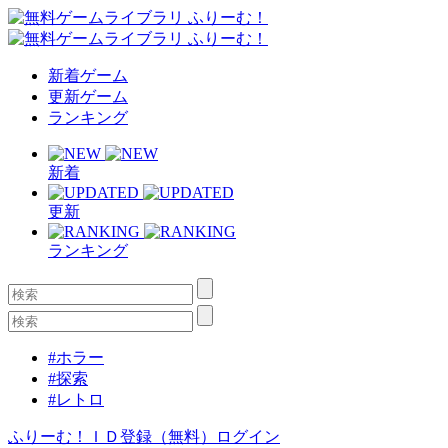
新着ゲーム
更新ゲーム
ランキング
新着
更新
ランキング
#ホラー
#探索
#レトロ
ふりーむ！ＩＤ登録（無料）
ログイン