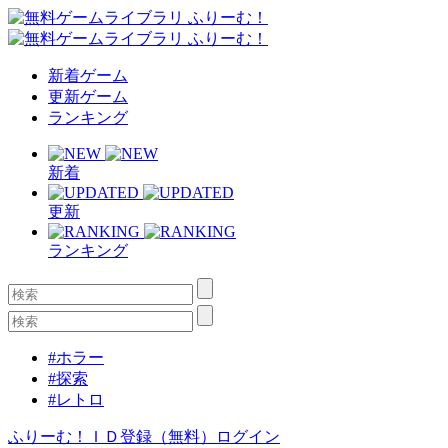
新着ゲーム
更新ゲーム
ランキング
新着
更新
ランキング
#ホラー
#探索
#レトロ
ふりーむ！ＩＤ登録（無料）
ログイン