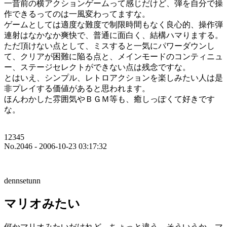
一昔前の横アクションゲームって感じだけど、弾を自分で操
作できるってのは一風変わってますな。
ゲームとしては適度な難度で制限時間もなく良心的、操作弾
連射はなかなか爽快で、普通に面白く、結構ハマりまする。
ただ頂けない点として、ミスすると一気にパワーダウンし
て、クリアが困難に陥る点と、メインモードのコンティニュ
ー、ステージセレクトができない点は残念ですな。
とはいえ、シンプル、レトロアクションを楽しみたい人は是
非プレイする価値があると思われます。
ほんわかした雰囲気やＢＧＭ等も、癒しっぽくて好きです
な。
12345
No.2046 - 2006-10-23 03:17:32
dennsetunn
マリオみたい
何かマリオみたいだけれど、ちょっと違う。そういうか、マ