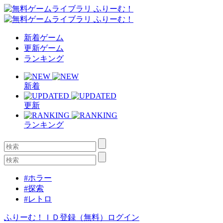
新着ゲーム
更新ゲーム
ランキング
新着
更新
ランキング
#ホラー
#探索
#レトロ
ふりーむ！ＩＤ登録（無料）
ログイン