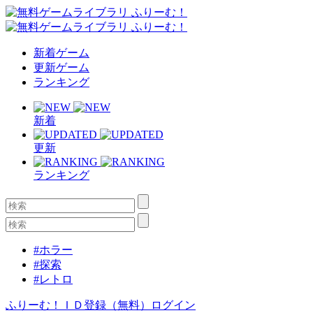
新着ゲーム
更新ゲーム
ランキング
新着
更新
ランキング
#ホラー
#探索
#レトロ
ふりーむ！ＩＤ登録（無料）
ログイン