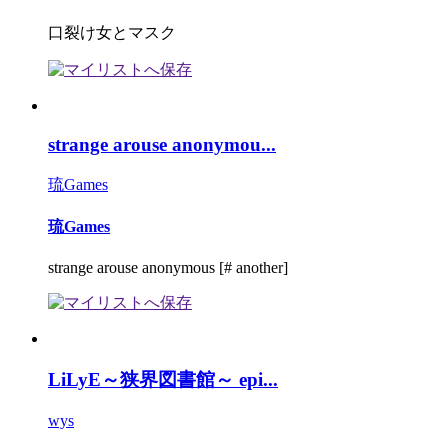
口裂け女とマスク
strange arouse anonymou...
琉Games
琉Games
strange arouse anonymous [# another]
LiLyE～狭界図書館～ epi...
wys