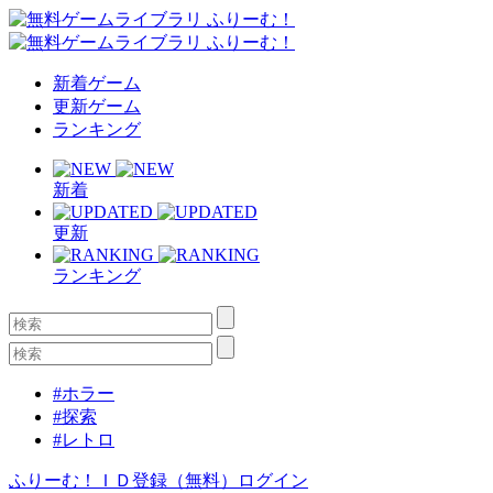
新着ゲーム
更新ゲーム
ランキング
新着
更新
ランキング
#ホラー
#探索
#レトロ
ふりーむ！ＩＤ登録（無料）
ログイン