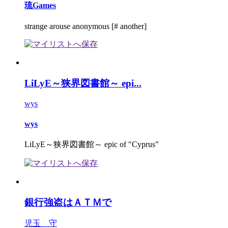
琉Games
strange arouse anonymous [# another]
LiLyE～狭界図書館～ epi...
wys
wys
LiLyE～狭界図書館～ epic of "Cyprus"
銀行強盗はＡＴＭで
児玉 守