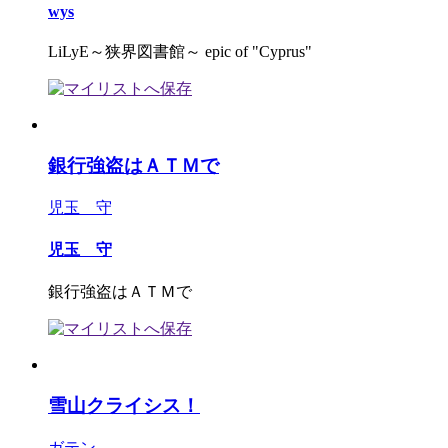
wys
LiLyE～狭界図書館～ epic of "Cyprus"
銀行強盗はＡＴＭで
児玉 守
児玉 守
銀行強盗はＡＴＭで
雪山クライシス！
ガテン