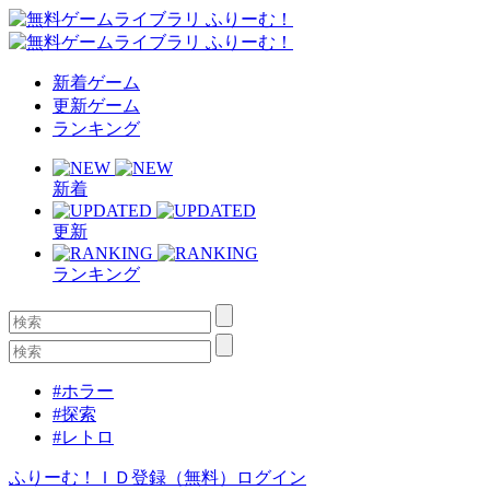
新着ゲーム
更新ゲーム
ランキング
新着
更新
ランキング
#ホラー
#探索
#レトロ
ふりーむ！ＩＤ登録（無料）
ログイン