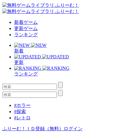
新着ゲーム
更新ゲーム
ランキング
新着
更新
ランキング
#ホラー
#探索
#レトロ
ふりーむ！ＩＤ登録（無料）
ログイン