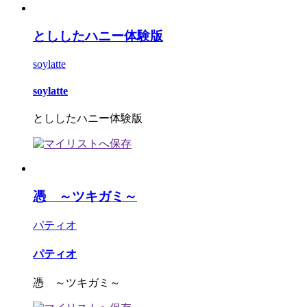
とししたハニー体験版
soylatte
soylatte
とししたハニー体験版
憑 ～ツキガミ～
パティオ
パティオ
憑 ～ツキガミ～