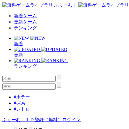
新着ゲーム
更新ゲーム
ランキング
新着
更新
ランキング
#ホラー
#探索
#レトロ
ふりーむ！ＩＤ登録（無料）
ログイン