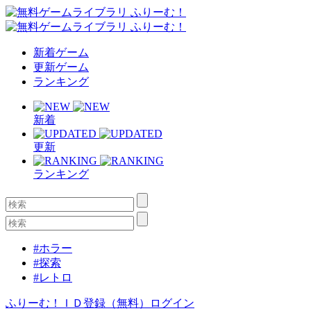
新着ゲーム
更新ゲーム
ランキング
新着
更新
ランキング
#ホラー
#探索
#レトロ
ふりーむ！ＩＤ登録（無料）
ログイン